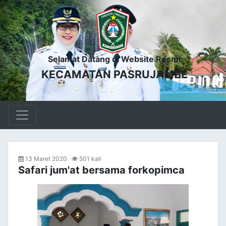
Selamat Datang di Website Resmi
KECAMATAN PASRUJAMBE
13 Maret 2020
501 kali
Safari jum'at bersama forkopimca