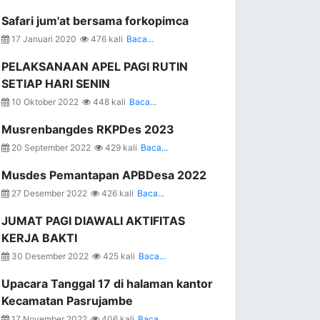
Safari jum'at bersama forkopimca
17 Januari 2020
476 kali
Baca...
PELAKSANAAN APEL PAGI RUTIN
SETIAP HARI SENIN
10 Oktober 2022
448 kali
Baca...
Musrenbangdes RKPDes 2023
20 September 2022
429 kali
Baca...
Musdes Pemantapan APBDesa 2022
27 Desember 2022
426 kali
Baca...
JUMAT PAGI DIAWALI AKTIFITAS
KERJA BAKTI
30 Desember 2022
425 kali
Baca...
Upacara Tanggal 17 di halaman kantor
Kecamatan Pasrujambe
17 November 2022
406 kali
Baca...