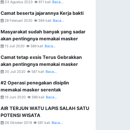
03 Agustus 2023
611 kali
Baca...
Camat beserta jajarannya Kerja bakti
28 Februari 2020
594 kali
Baca...
Masyarakat sudah banyak yang sadar
akan pentingnya memakai masker
15 Juli 2020
589 kali
Baca...
Camat tetap exsis Terus Gebrakkan
akan pentingnya memakai masker
30 Juli 2020
587 kali
Baca...
#2 Operasi penegakan disiplin
memakai masker serentak
16 Juni 2020
586 kali
Baca...
AIR TERJUN WATU LAPIS SALAH SATU
POTENSI WISATA
06 Oktober 2019
581 kali
Baca...