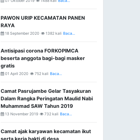
07 Oktober 2019
1488 kali
Baca...
PAWON URIP KECAMATAN PANEN
RAYA
18 September 2020
1382 kali
Baca...
Antisipasi corona FORKOPIMCA
beserta anggota bagi-bagi masker
gratis
01 April 2020
752 kali
Baca...
Camat Pasrujambe Gelar Tasyakuran
Dalam Rangka Peringatan Maulid Nabi
Muhammad SAW Tahun 2019
13 November 2019
732 kali
Baca...
Camat ajak karyawan kecamatan ikut
serta kerja bakti di desa