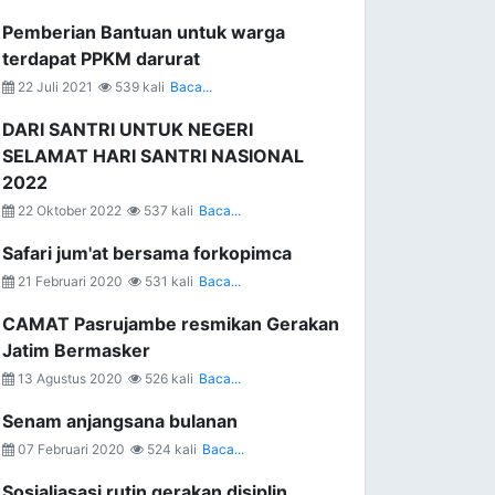
Pemberian Bantuan untuk warga
terdapat PPKM darurat
22 Juli 2021
539 kali
Baca...
DARI SANTRI UNTUK NEGERI
SELAMAT HARI SANTRI NASIONAL
2022
22 Oktober 2022
537 kali
Baca...
Safari jum'at bersama forkopimca
21 Februari 2020
531 kali
Baca...
CAMAT Pasrujambe resmikan Gerakan
Jatim Bermasker
13 Agustus 2020
526 kali
Baca...
Senam anjangsana bulanan
07 Februari 2020
524 kali
Baca...
Sosialiasasi rutin gerakan disiplin