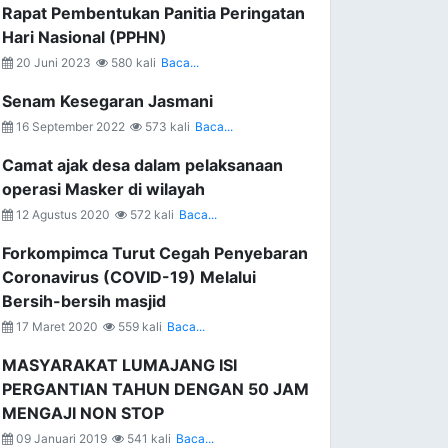
Rapat Pembentukan Panitia Peringatan
Hari Nasional (PPHN)
20 Juni 2023
580 kali
Baca...
Senam Kesegaran Jasmani
16 September 2022
573 kali
Baca...
Camat ajak desa dalam pelaksanaan
operasi Masker di wilayah
12 Agustus 2020
572 kali
Baca...
Forkompimca Turut Cegah Penyebaran
Coronavirus (COVID-19) Melalui
Bersih-bersih masjid
17 Maret 2020
559 kali
Baca...
MASYARAKAT LUMAJANG ISI
PERGANTIAN TAHUN DENGAN 50 JAM
MENGAJI NON STOP
09 Januari 2019
541 kali
Baca...