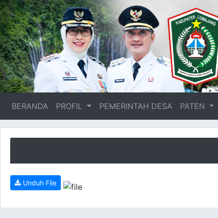
BERANDA
(current)
PROFIL
PEMERINTAH DESA
PATEN
Unduh File